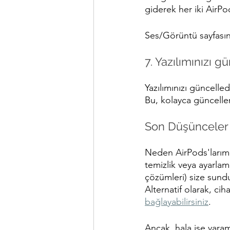
giderek her iki AirPo
Ses/Görüntü sayfasın
7. Yazılımınızı g
Yazılımınızı güncelle
Bu, kolayca güncellem
Son Düşünceler
Neden AirPods'larım 
temizlik veya ayarlama
çözümleri) size sund
Alternatif olarak, ciha
bağlayabilirsiniz
.
Ancak, hala işe yaram