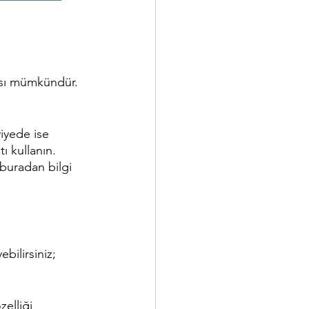
ası mümkündür. 
viyede ise 
ı kullanın. 
 buradan bilgi 
ilirsiniz; 
elliği 