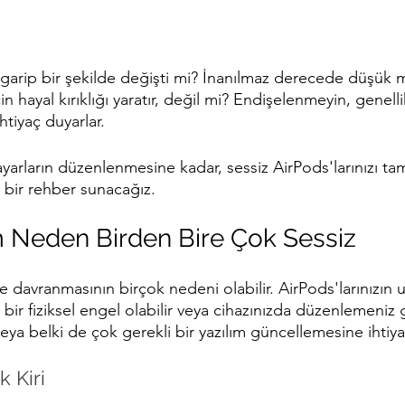
i garip bir şekilde değişti mi? İnanılmaz derecede düşük
için hayal kırıklığı yaratır, değil mi? Endişelenmeyin, genel
tiyaç duyarlar.
 ayarların düzenlenmesine kadar, sessiz AirPods'larınızı ta
 bir rehber sunacağız.
m Neden Birden Bire Çok Sessiz
le davranmasının birçok nedeni olabilir. AirPods'larınızın 
 bir fiziksel engel olabilir veya cihazınızda düzenlemeniz 
veya belki de çok gerekli bir yazılım güncellemesine ihtiya
k Kiri