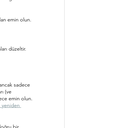
dan emin olun.
rı düzeltir. 
 ancak sadece 
rı (ve 
ece emin olun. 
p yeniden 
doğru bir 