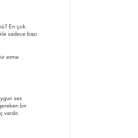
 mü? En çok 
likle sadece bazı 
mir etme 
uygun ses 
gereken bir 
ç vardır.