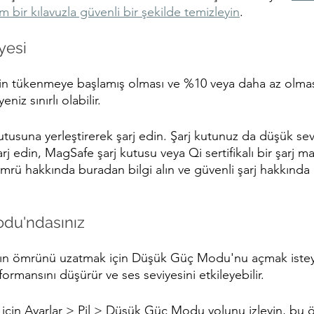
bir kılavuzla güvenli bir şekilde temizleyin
.
yesi
linin tükenmeye başlamış olması ve %10 veya daha az olm
iz sınırlı olabilir.
 kutusuna yerleştirerek şarj edin. Şarj kutunuz da düşük se
rj edin, MagSafe şarj kutusu veya Qi sertifikalı bir şarj mat
 ömrü hakkında buradan bilgi alın ve güvenli şarj hakkında
du'ndasınız
zın ömrünü uzatmak için Düşük Güç Modu'nu açmak isteyeb
ormansını düşürür ve ses seviyesini etkileyebilir.
için Ayarlar > Pil > Düşük Güç Modu yolunu izleyin, bu öz