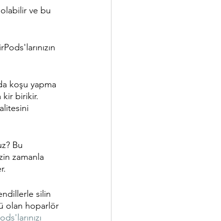
olabilir ve bu 
rPods'larınızın 
rda koşu yapma 
r birikir. 
litesini 
uz? Bu 
izin zamanla 
r.
illerle silin 
ü olan hoparlör 
ods'larınızı 