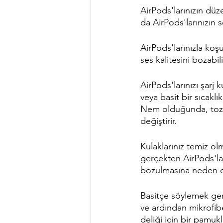
AirPods'larınızın düze
da AirPods'larınızın s
AirPods'larınızla koş
ses kalitesini bozabili
AirPods'larınızı şar
veya basit bir sıcakl
Nem olduğunda, toz ho
değiştirir.
Kulaklarınız temiz ol
gerçekten AirPods'lar
bozulmasına neden olab
Basitçe söylemek gere
ve ardından mikrofibe
deliği için bir pamukl