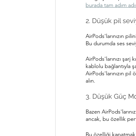
burada tam adım adım 
2. Düşük pil sevi
AirPods'larınızın pi
Bu durumda ses seviyen
AirPods'larınızı şarj
kablolu bağlantıyla şa
AirPods'larınızın pil
alın.
3. Düşük Güç Mo
Bazen AirPods'larını
ancak, bu özellik perf
Bu özelliği kapatmak 