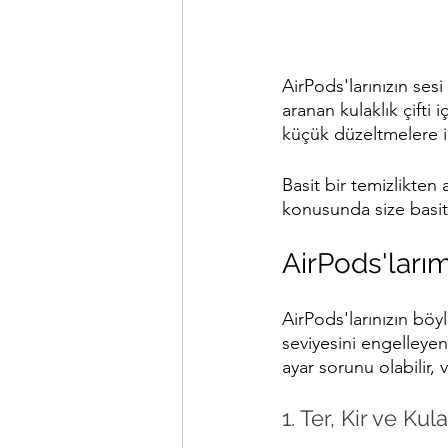
AirPods'larınızın ses
aranan kulaklık çifti 
küçük düzeltmelere ih
Basit bir temizlikten
konusunda size basit
AirPods'ları
AirPods'larınızın böy
seviyesini engelleyen
ayar sorunu olabilir, 
1. Ter, Kir ve Kula