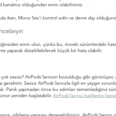
d kanalınız olduğundan emin olabilirsiniz.
da iken, Mono Ses'i kontrol edin ve devre dışı olduğun
üncelleyin
diğinizden emin olun, çünkü bu, önceki sürümlerdeki hatala
e yaparak düzeltilebilecek küçük bir hata olabilir.
çok sessiz? AirPods'larınızın bozulduğu gibi görünüyor,
 gerektirir. Sessiz AirPods'larınızla ilgili en yaygın sorunla
uk. Panik yapmadan önce bu adımları tamamladığınız sür
zınızı yeniden başlatabilir, 
AirPods'larınızı bağlantıyı kesi
azsa, sıfırlama yapmayı deneyebilirsiniz. AirPods'larınızı 