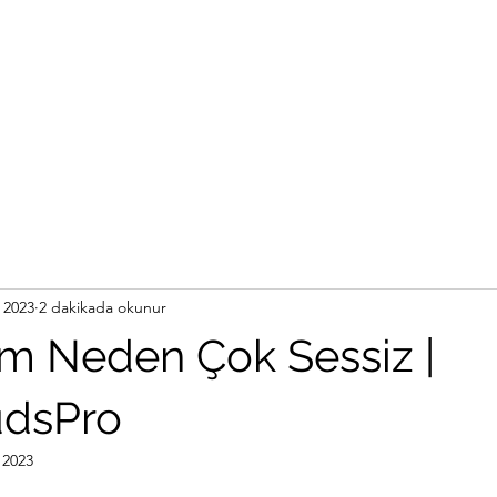
 2023
2 dakikada okunur
ım Neden Çok Sessiz |
udsPro
 2023