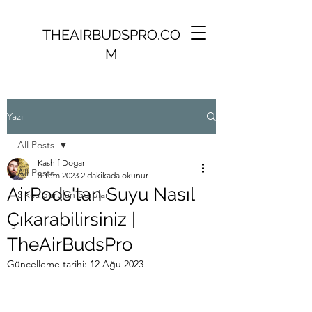
THEAIRBUDSPRO.CO
M
Yazı
All Posts
Kashif Dogar
All Posts
8 Tem 2023
2 dakikada okunur
AirPods'tan Suyu Nasıl
Sıkça Sorulan Sorular
Çıkarabilirsiniz |
TheAirBudsPro
Güncelleme tarihi:
12 Ağu 2023