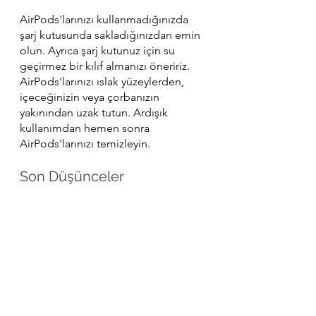
AirPods'larınızı kullanmadığınızda 
şarj kutusunda sakladığınızdan emin 
olun. Ayrıca şarj kutunuz için su 
geçirmez bir kılıf almanızı öneririz. 
AirPods'larınızı ıslak yüzeylerden, 
içeceğinizin veya çorbanızın 
yakınından uzak tutun. Ardışık 
kullanımdan hemen sonra 
AirPods'larınızı temizleyin.
Son Düşünceler
AirPods'larınız suyla ıslanırsa, size 
sunduğumuz adımları takip 
ettiğinizden emin olun. Manüel 
olarak, mikrofiber bir havluyla 
kurulayarak ve güneş altında 
kurutarak yapabilirsiniz. Ayrıca, duşta 
kullanabileceğiniz veya su sporları ve 